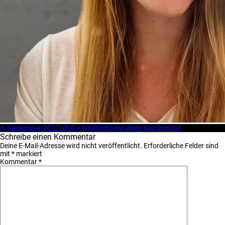
Veröffentlicht
Volle
zu
8. September 2022
1000 × 1000
Schreibe einen Kommentar
am
Größe
MELINA_OTC
Schreibe einen Kommentar
Deine E-Mail-Adresse wird nicht veröffentlicht.
Erforderliche Felder sind
mit
*
markiert
Kommentar
*