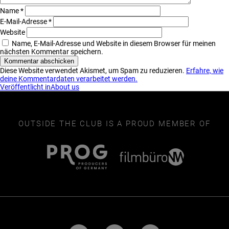
Name
*
E-Mail-Adresse
*
Website
Name, E-Mail-Adresse und Website in diesem Browser für meinen
nächsten Kommentar speichern.
Diese Website verwendet Akismet, um Spam zu reduzieren.
Erfahre, wie
deine Kommentardaten verarbeitet werden.
Beitragsnavigation
Veröffentlicht in
About us
OUTSIDE THE CLUB IS A PROUD MEMBER OF