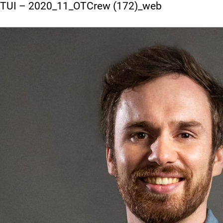
Vorheriges Bild
TUI – 2020_11_OTCrew (172)_web
Nächstes Bild
Menü und
Widgets