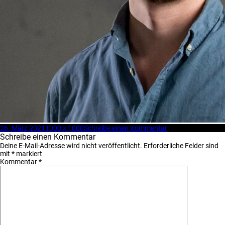
Veröffentlicht
Volle
zu
26. März 2021
1000 × 1000
Schreibe einen Kommentar
am
Größe
TUI
Schreibe einen Kommentar
–
Deine E-Mail-Adresse wird nicht veröffentlicht.
Erforderliche Felder sind
2020_11_OTCrew
mit
*
markiert
(172)_web
Kommentar
*