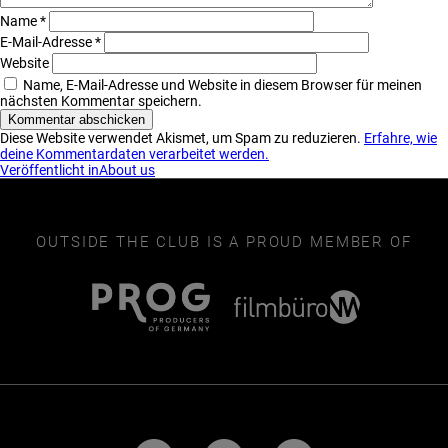
Name
*
E-Mail-Adresse
*
Website
Name, E-Mail-Adresse und Website in diesem Browser für meinen
nächsten Kommentar speichern.
Diese Website verwendet Akismet, um Spam zu reduzieren.
Erfahre, wie
deine Kommentardaten verarbeitet werden.
Beitragsnavigation
Veröffentlicht in
About us
OUTSIDE THE CLUB IS A PROUD MEMBER OF