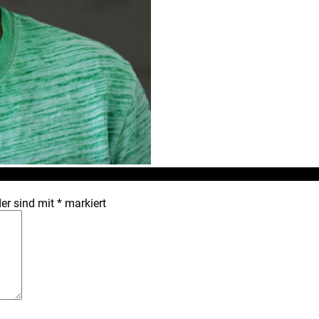
ew_web
der sind mit
*
markiert