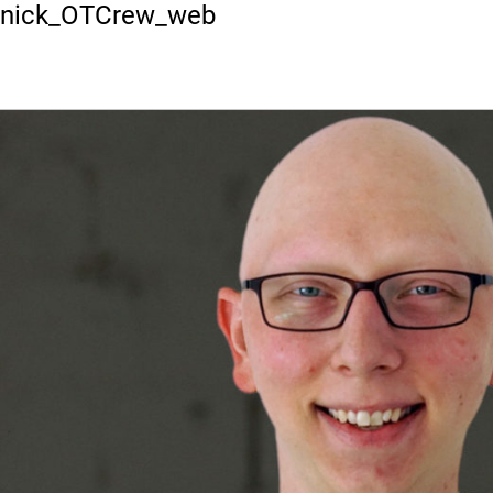
Vorheriges Bild
nick_OTCrew_web
HOME
PROJE