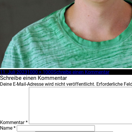
Veröffentlicht
Volle
zu
11. Juli 2023
1000 × 1000
Schreibe einen Kommentar
am
Größe
nick_OTCr
Schreibe einen Kommentar
Deine E-Mail-Adresse wird nicht veröffentlicht.
Erforderliche Fel
Kommentar
*
Name
*